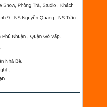
ve Show, Phòng Trà, Studio , Khách
 Ánh 9 , NS Nguyễn Quang , NS Trần
n Phú Nhuận , Quận Gò Vấp.
c
ện Nhà Bè.
ght .
bạn