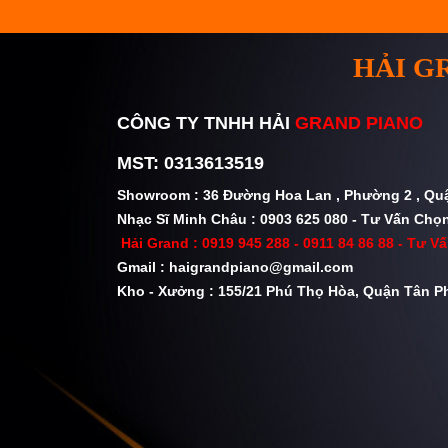
HẢI G
CÔNG TY TNHH HẢI
GRAND PIANO
MST: 0313613519
Showroom : 36 Đường Hoa Lan , Phường 2 , Q
Nhạc Sĩ Minh Châu : 0903 625 080 - Tư Vấn Chọ
Hải Grand :
0919 945 288 - 0911 84 86 88
- Tư Vấ
Gmail :
haigrandpiano@gmail.com
Kho - Xưởng : 155/21 Phú Thọ Hòa, Quận Tân Ph