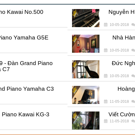
ano Kawai No.500
Nguyễn H
10-05-2018
Piano Yamaha G5E
Nhà Hàn
10-05-2018
9 - Đàn Grand Piano
Đức Ngh
 C7
10-05-2018
nd Piano Yamaha C3
Hoàng
11-05-2018
d Piano Kawai KG-3
Viết Cườ
11-05-2018