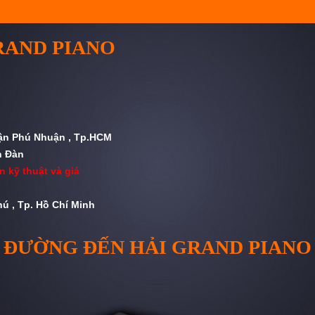
RAND PIANO
uận Phú Nhuận , Tp.HCM
n Đàn
n kỹ thuật và giá
ú , Tp. Hồ Chí Minh
ĐƯỜNG ĐẾN HẢI GRAND PIANO