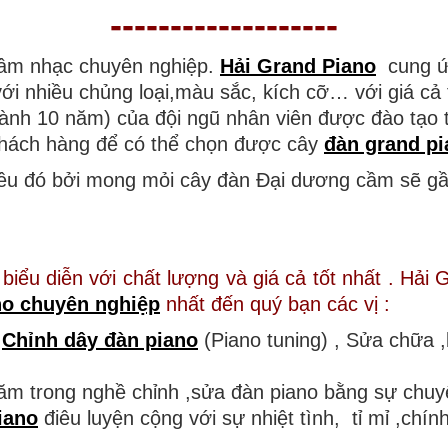
-------------------
i âm nhạc chuyên nghiệp.
Hải Grand Piano
cung ứn
 nhiều chủng loại,màu sắc, kích cỡ… với giá cả t
ành 10 năm) của đội ngũ nhân viên được đào tạo 
 khách hàng để có thể chọn được cây
đàn grand pi
ều đó bởi mong mỏi cây đàn Đại dương cầm sẽ gần
biểu diễn với chất lượng và giá cả tốt nhất . Hải
no chuyên nghiệp
nhất đến quý bạn các vị :
ụ
Chỉnh dây đàn piano
(Piano tuning) , Sửa chữa
năm trong nghề chỉnh ,sửa đàn piano bằng sự chuy
iano
điêu luyện cộng với sự nhiệt tình, tỉ mỉ ,chí