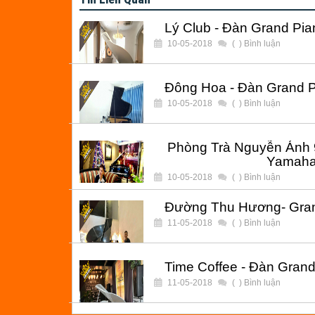
Lý Club - Đàn Grand Pi
10-05-2018
(
) Bình luận
Đông Hoa - Đàn Grand 
10-05-2018
(
) Bình luận
Phòng Trà Nguyễn Ánh 
Yamaha
10-05-2018
(
) Bình luận
Đường Thu Hương- Gra
11-05-2018
(
) Bình luận
Time Coffee - Đàn Gran
11-05-2018
(
) Bình luận