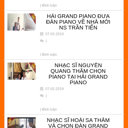
) Bình luận
HẢI GRAND PIANO ĐƯA
ĐÀN PIANO VỀ NHÀ MỚI
NS TRẦN TIẾN
07-02-2019
(
) Bình luận
NHẠC SĨ NGUYẾN
QUANG THĂM CHỌN
PIANO TẠI HẢI GRAND
PIANO
07-02-2019
(
) Bình luận
NHẠC SĨ HOÀI SA THĂM
VÀ CHỌN ĐÀN GRAND