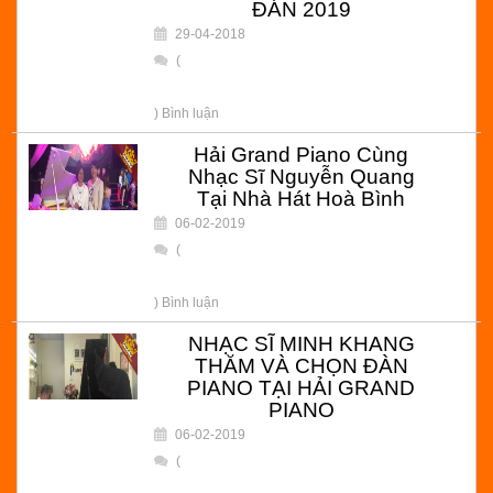
ĐÁN 2019
29-04-2018
(
) Bình luận
Hải Grand Piano Cùng
Nhạc Sĩ Nguyễn Quang
Tại Nhà Hát Hoà Bình
06-02-2019
(
) Bình luận
NHẠC SĨ MINH KHANG
THĂM VÀ CHỌN ĐÀN
PIANO TẠI HẢI GRAND
PIANO
06-02-2019
(