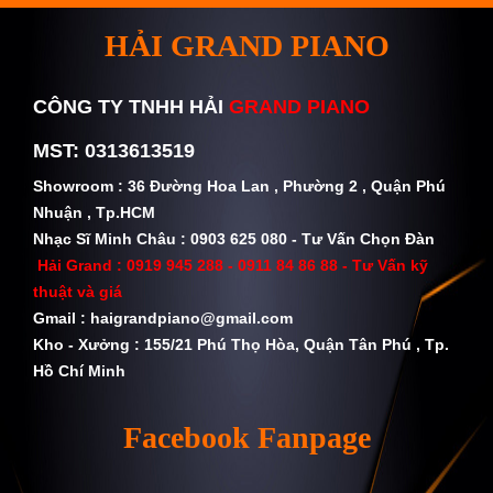
HẢI GRAND PIANO
CÔNG TY TNHH HẢI
GRAND PIANO
MST: 0313613519
Showroom : 36 Đường Hoa Lan , Phường 2 , Quận Phú
Nhuận , Tp.HCM
Nhạc Sĩ Minh Châu : 0903 625 080 - Tư Vấn Chọn Đàn
Hải Grand :
0919 945 288 - 0911 84 86 88
- Tư Vấn kỹ
thuật và giá
Gmail :
haigrandpiano@gmail.com
Kho - Xưởng : 155/21 Phú Thọ Hòa, Quận Tân Phú , Tp.
Hồ Chí Minh
Facebook Fanpage