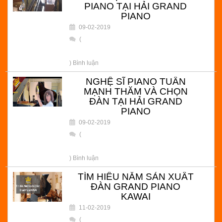
PIANO TẠI HẢI GRAND
PIANO
09-02-2019
(
) Bình luận
NGHỆ SĨ PIANO TUẤN
MẠNH THĂM VÀ CHỌN
ĐÀN TẠI HẢI GRAND
PIANO
09-02-2019
(
) Bình luận
TÌM HIỂU NĂM SẢN XUẤT
ĐÀN GRAND PIANO
KAWAI
11-02-2019
(