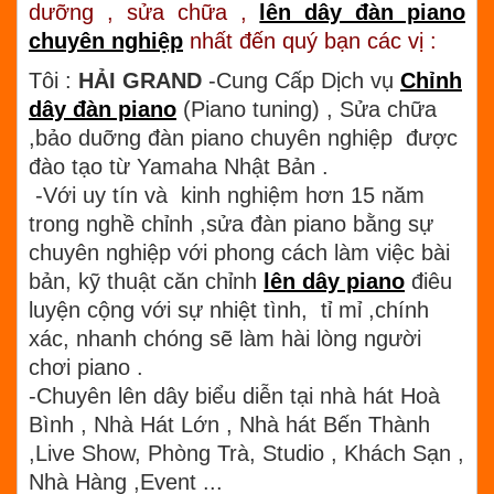
dưỡng , sửa chữa ,
lên dây đàn piano
chuyên nghiệp
nhất đến quý bạn các vị :
Tôi :
HẢI GRAND
-Cung Cấp Dịch vụ
Chỉnh
dây đàn piano
(Piano tuning) , Sửa chữa
,bảo duỡng đàn piano chuyên nghiệp được
đào tạo từ Yamaha Nhật Bản .
-Với uy tín và kinh nghiệm hơn 15 năm
trong nghề chỉnh ,sửa đàn piano bằng sự
chuyên nghiệp với phong cách làm việc bài
bản, kỹ thuật căn chỉnh
lên dây piano
điêu
luyện cộng với sự nhiệt tình, tỉ mỉ ,chính
xác, nhanh chóng sẽ làm hài lòng người
chơi piano .
-Chuyên lên dây biểu diễn tại nhà hát Hoà
Bình , Nhà Hát Lớn , Nhà hát Bến Thành
,Live Show, Phòng Trà, Studio , Khách Sạn ,
Nhà Hàng ,Event ...