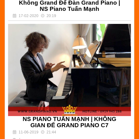
Không Grand Để Đàn Grand Piano |
NS Piano Tuấn Mạnh
17-02-2020
20:19
(
) Bình luận
Không Grand Để Đàn Grand Piano | NS Piano Tuấn
Mạnh | Hải Grand Piano - thực hiện chuyên nghiệp các
dịch vụ về piano grand
Đọc tiếp
NS PIANO TUẤN MẠNH | KHÔNG
GIAN ĐỂ GRAND PIANO C7
11-06-2019
21:44