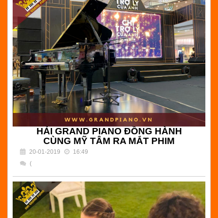
ĐÀN PIANO BIỂU DIỄN DIAPASON | NS PIANO TUẤN
MẠNH |Hải Grand Piano - Chuyên bán đàn grand piano
biểu diễn nhập khẩu Nhật Bản . Bảo hành 10 năm tại
Tp.HCM
Đọc tiếp
HẢI GRAND PIANO ĐỒNG HÀNH
CÙNG MỸ TÂM RA MẮT PHIM
20-01-2019
16:49
(
) Bình luận
HẢI GRAND PIANO ĐỒNG HÀNH CÙNG MỸ TÂM RA
MẮT PHIM | CHỊ TRỢ LÝ CỦA ANH | Hải Grand Piano -