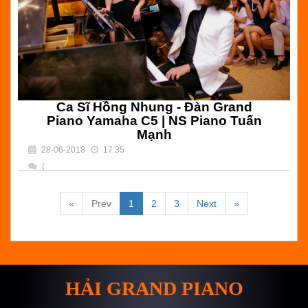
Ca Sĩ Hồng Nhung - Đàn Grand
Piano Yamaha C5 | NS Piano Tuấn
Mạnh
28-06-2018
17:35
(
) Bình luận
«
Prev
1
2
3
Next
»
Nghệ Sĩ Piano Tuấn Mạnh Biểu Diễn Đàn Grand Piano tại
nhà Ca Sĩ Hồng Nhung do Hải Grand Piano setup , căn
chỉnh , lên dây đàn piano chuyên nghiệp
HẢI GRAND PIANO
Đọc tiếp