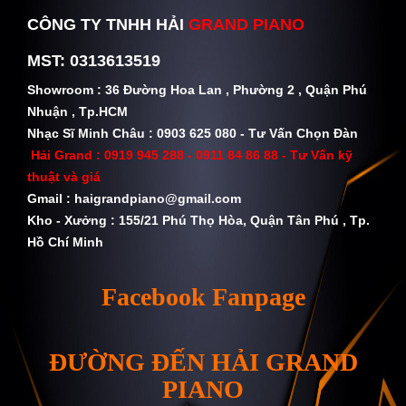
CÔNG TY TNHH HẢI
GRAND PIANO
MST: 0313613519
Showroom : 36 Đường Hoa Lan , Phường 2 , Quận Phú
Nhuận , Tp.HCM
Nhạc Sĩ Minh Châu : 0903 625 080 - Tư Vấn Chọn Đàn
Hải Grand :
0919 945 288 - 0911 84 86 88
- Tư Vấn kỹ
thuật và giá
Gmail :
haigrandpiano@gmail.com
Kho - Xưởng : 155/21 Phú Thọ Hòa, Quận Tân Phú , Tp.
Hồ Chí Minh
Facebook Fanpage
ĐƯỜNG ĐẾN HẢI GRAND
PIANO