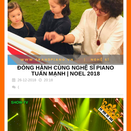
Chuyên bán đàn grand piano nhập khẩu Nhật Bản giá rẻ
tại Tp.HCM
Đọc tiếp
ĐÒNG HÀNH CÙNG NGHỆ SĨ PIANO
TUẤN MẠNH | NOEL 2018
26-12-2018
20:18
(
) Bình luận
ĐÒNG HÀNH CÙNG NGHỆ SĨ PIANO TUẤN MẠNH |
NOEL 2018 |Hải Grand Piano - Chuyên bán đàn grand
piano cơ giá rẻ biểu diễn chuyên nghiệp tại Tp.HCM