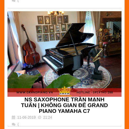
(
) Bình luận
NS PIANO TUẤN MẠNH | KHÔNG GIAN ĐỂ GRAND
PIANO C7 TẠI CĂN HỘ CỦA MÌNH DO HẢI GRAND
PIANO SETUP CĂN CHỈNH , LÊN DÂY , BẢO HÀNH 10
NĂM
Đọc tiếp
NS SAXOPHONE TRẦN MẠNH
TUẤN | KHÔNG GIAN ĐỂ GRAND
PIANO YAMAHA C7
11-06-2019
21:24
(