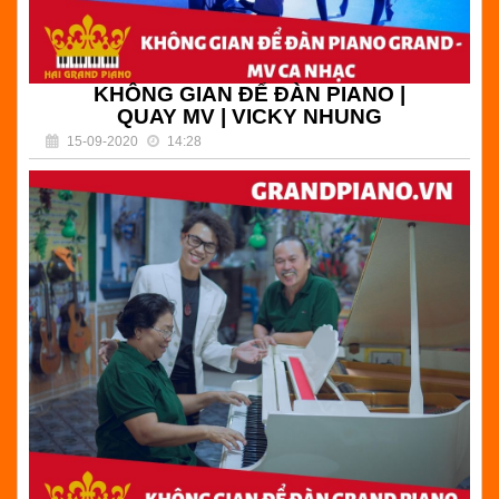
KHÔNG GIAN ĐỂ ĐÀN PIANO |
QUAY MV | VICKY NHUNG
15-09-2020
14:28
(
) Bình luận
KHÔNG GIAN ĐỂ ĐÀN PIANO | QUAY MV | VICKY
NHUNG | HẢI GRAND PIANO - CHUYÊN BÁN ĐÀN
GRAND PIANO GIÁ RẺ TẠI TPHCM
Đọc tiếp