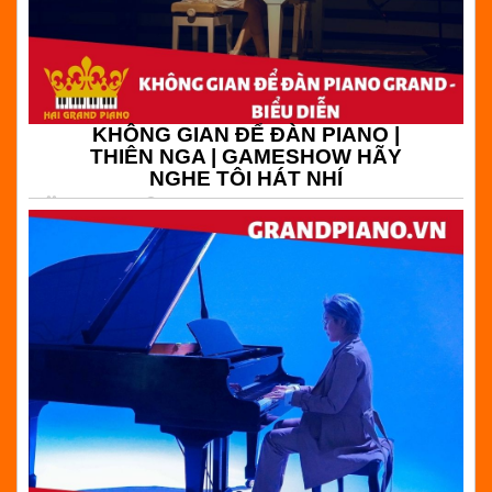
KHÔNG GIAN ĐỂ ĐÀN PIANO |
THIÊN NGA | GAMESHOW HÃY
NGHE TÔI HÁT NHÍ
15-09-2020
14:32
(
) Bình luận
KHÔNG GIAN ĐỂ ĐÀN PIANO BIỂU DIỄN | GAMESHOW
HÃY NGHE TÔI HÁT NHÍ | HẢI GRAND PIANO -
CHUYÊN BÁN ĐÀN GRAND PIANO GIÁ RẺ TẠI TPHCM
Đọc tiếp