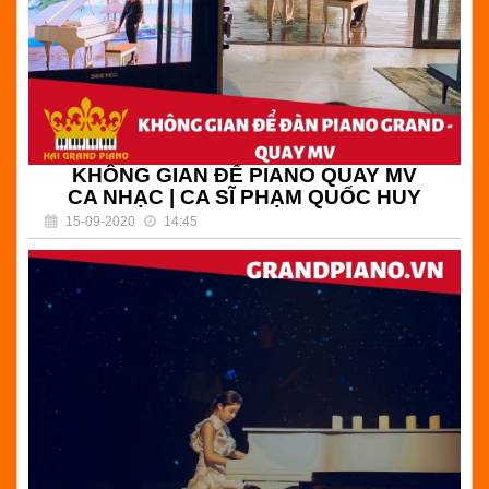
KHÔNG GIAN ĐỂ PIANO QUAY MV
CA NHẠC | CA SĨ PHẠM QUỐC HUY
15-09-2020
14:45
(
) Bình luận
KHÔNG GIAN ĐỂ PIANO QUAY MV CA NHẠC | CA SĨ
PHẠM QUỐC HUY | TẠI PHÚ QUỐC | HẢI GRAND
PIANO - CHUYÊN BÁN ĐÀN GRAND PIANO GIÁ RẺ
Đọc tiếp