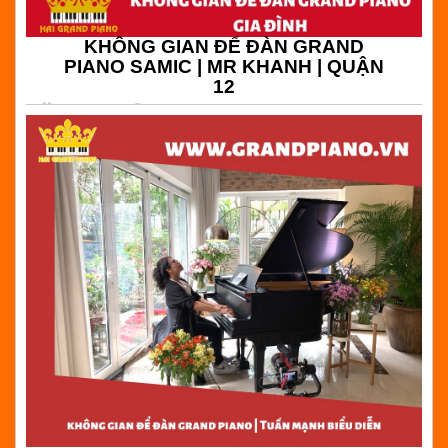
KHÔNG GIAN ĐỂ ĐÀN GRAND
PIANO SAMIC | MR KHANH | QUẬN
12
05-03-2020
20:44
(
) Bình luận
KHÔNG GIAN ĐỂ ĐÀN GRAND PIANO SAMIC | MR
KHANH | QUẬN 12 |Hải Grand Piano - Chuyên bán đàn
piano cơ giá rẻ tại Tp.HCM
Đọc tiếp