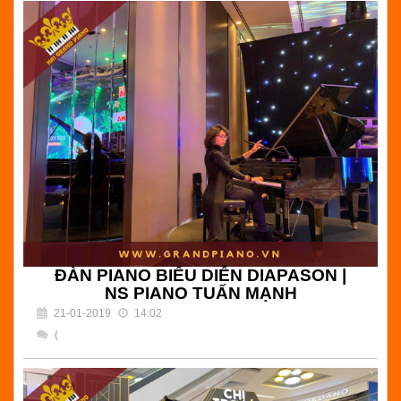
) Bình luận
NS SAXOPHONE TRẦN MẠNH TUẤN | KHÔNG GIAN ĐỂ
GRAND PIANO YAMAHA C7 | Hải Grand Piano - Chuyên
bán đàn grand piano và setup không gian để đàn chuyên
nghiệp
Đọc tiếp
ĐÀN PIANO BIỂU DIỄN DIAPASON |
NS PIANO TUẤN MẠNH
21-01-2019
14:02
(
) Bình luận