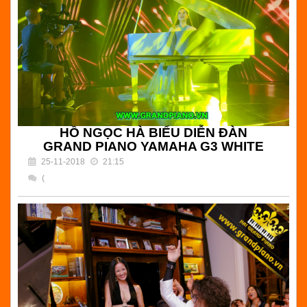
Đọc tiếp
HỒ NGỌC HÀ BIỂU DIỄN ĐÀN
GRAND PIANO YAMAHA G3 WHITE
25-11-2018
21:15
(
) Bình luận
HỒ NGỌC HÀ BIỂU DIỄN ĐÀN GRAND PIANO YAMAHA
G3 WHITE | Hải Grand Piano - Chuyên setup đàn piano
cho ca sĩ biểu diễn chuyên nghiệp tại Tp.HCM
Đọc tiếp