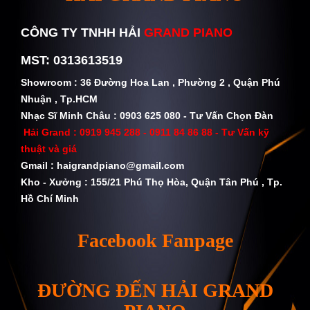
CÔNG TY TNHH HẢI
GRAND PIANO
MST: 0313613519
Showroom : 36 Đường Hoa Lan , Phường 2 , Quận Phú
Nhuận , Tp.HCM
Nhạc Sĩ Minh Châu : 0903 625 080 - Tư Vấn Chọn Đàn
Hải Grand :
0919 945 288 - 0911 84 86 88
- Tư Vấn kỹ
thuật và giá
Gmail :
haigrandpiano@gmail.com
Kho - Xưởng : 155/21 Phú Thọ Hòa, Quận Tân Phú , Tp.
Hồ Chí Minh
Facebook Fanpage
ĐƯỜNG ĐẾN HẢI GRAND